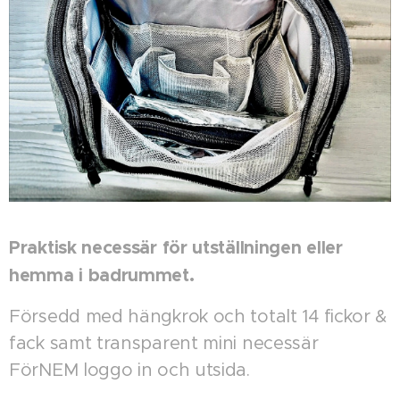
Praktisk necessär för utställningen eller
hemma i badrummet.
Försedd med hängkrok och totalt 14 fickor &
fack samt transparent mini necessär
FörNEM loggo in och utsida.