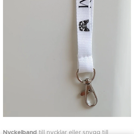
Nyckelband
till nycklar eller snygg till