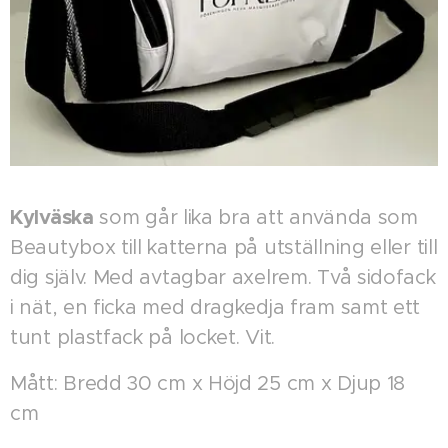
Kylväska
som går lika bra att använda som
Beautybox till katterna på utställning eller till
dig själv. Med avtagbar axelrem. Två sidofack
i nät, en ficka med dragkedja fram samt ett
tunt plastfack på locket. Vit.
Mått: Bredd 30 cm x Höjd 25 cm x Djup 18
cm