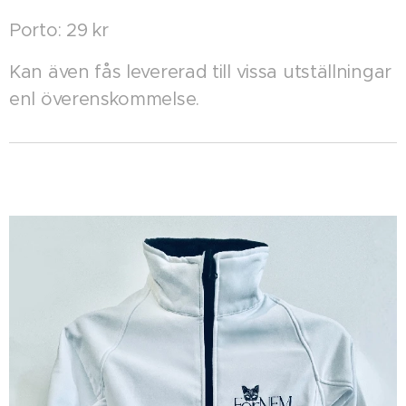
Porto: 29 kr
Kan även fås levererad till vissa utställningar
enl överenskommelse.