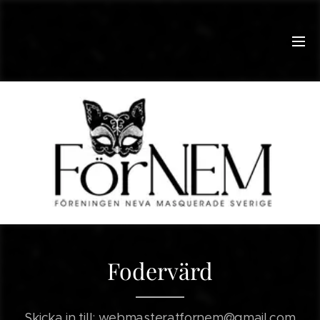
Fodervärd
Skicka in till:
webmasteratfornem@gmail.com