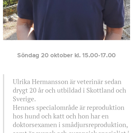
Söndag 20 oktober kl. 15.00-17.00
Ulrika Hermansson är veterinär sedan
drygt 20 år och utbildad i Skottland och
Sverige.
Hennes specialområde är reproduktion
hos hund och katt och hon har en
doktorsexamen i smådjursreproduktion,