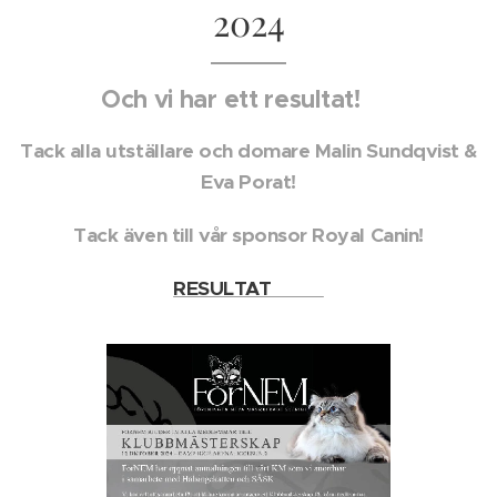
2024
Och vi har ett resultat! 🏆
Tack alla utställare och domare Malin Sundqvist &
Eva Porat!
Tack även till vår sponsor Royal Canin!
RESULTAT 🍾🥂