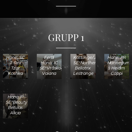
GRUPP 1
Fertil
Kastrat
Hane: SC
Fertil
Kattunge/Junior:
Hane: PR
T-Rex
Hona: IC
SE*NorthernBeauty's
Mannegum
Tzar
SE*Vråskogens
Bellatrix
´s Heidim
Koshka
Vaiana
Lestrange
Cappi
Kastrat
Hona:IP
SE*Beauty
Betulas
Alicia