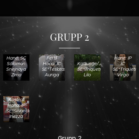
GRUPP 2
Fertil
Kastrat
Hane: SC
Fertil
Hane: IP
Solomon
Hona: IC
Kattunge/Junior:
IC
Snejnaya
SE*Teslatassarnas
SE*Triquetras
SE*Triquetr
Zima
Auriga
Lilo
Virgo
Kastrat
Hona: IP
SE*Silvanders
Inezza
Grupp 2