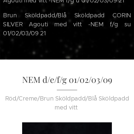
Agouti med vitt -NEM f/g u 01/02/03/09 21
Brun Sköldpadd/Blå Sköldpadd CORIN
SILVER Agouti med vitt -NEM f/g su
01/02/03/09 21
NEM d/e/f/g 01/02/03/09
Röd/Creme/Brun Sköldpadd/Blå Sköldpadd
med vitt