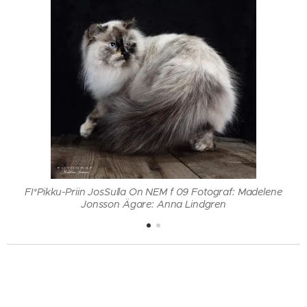
FI*Pikku-Priin JosSulla On NEM f 09 Fotograf: Madelene
Jonsson Ägare: Anna Lindgren