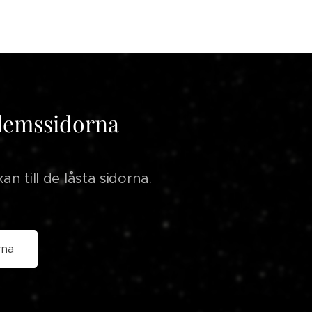
dlemssidorna
n till de låsta sidorna.
rna