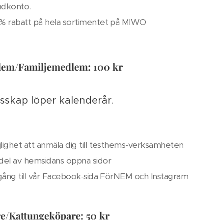
ndkonto.
% rabatt på hela sortimentet på MIWO
em/Familjemedlem: 100 kr
skap löper kalenderår.
lighet att anmäla dig till testhems-verksamheten
del av hemsidans öppna sidor
lgång till vår Facebook-sida FörNEM och Instagram
e/Kattungeköpare: 50 kr