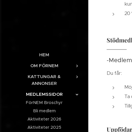
ku
20 
Stödmedl
HEM
-Medlems
OM FÖRNEM
Du får:
KATTUNGAR &
ANNONSER
Möj
MEDLEMSSIDOR
Ta 
FörNEM Broschyr
Til
Bli medlem
Aktiviteter 2026
Aktiviteter 2025
Uppfödar