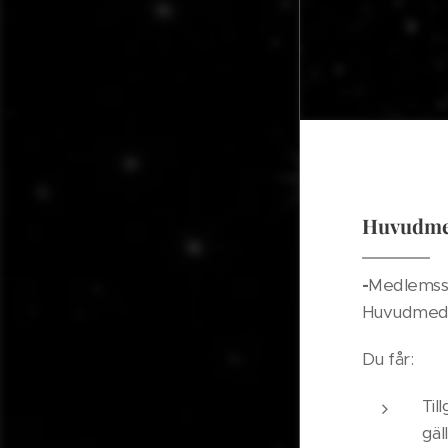
Huvudme
-
Medlemssk
Huvudmedle
Du får:
Til
gäl