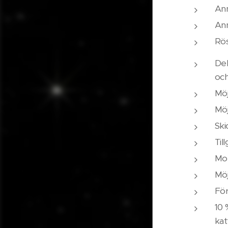
Ann
Ann
Rös
Del
och
Möj
Möj
Ski
Til
Mot
Möj
Fö
10 
kat