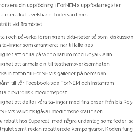
onsera din uppfödning i FörNEM:s uppfödarregister
onsera kull, avelshane, fodervärd mm
trätt vid årsmötet
ta i och påverka föreningens aktiviteter så som diskussio
 tävlingar som arrangeras när tillfälle ges
lighet att delta på webbinarium med Royal Canin.
lighet att anmäla dig till testhemsverksamheten
cka in foton till FörNEM:s gallerier på hemsidan
lgång till vår Facebook-sida FörNEM och Instagram
ta elektronisk medlemspost
lighet att delta i våra tävlingar med fina priser från bla Roy
rNEM:s välkomstgåva i medlemsbekräftelsen
% rabatt hos Supercat, med några undantag som: foder, sa
thjulet samt redan rabatterade kampanjvaror. Koden funge