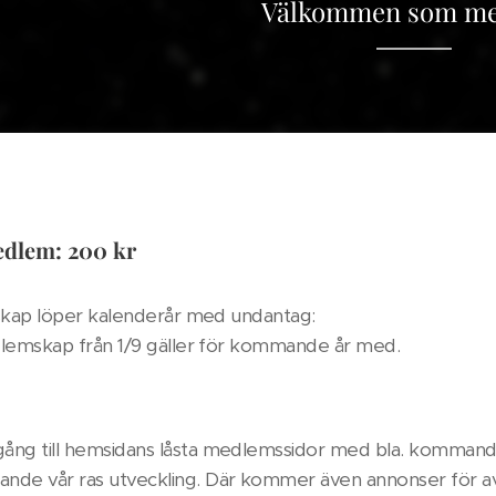
Välkommen som me
dlem: 200 kr
ap löper kalenderår med undantag:
mskap från 1/9 gäller för kommande år med.
lgång till hemsidans låsta medlemssidor med bla. kommande
lande vår ras utveckling. Där kommer även annonser för a