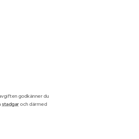
avgiften godkänner du
a
stadgar
och därmed