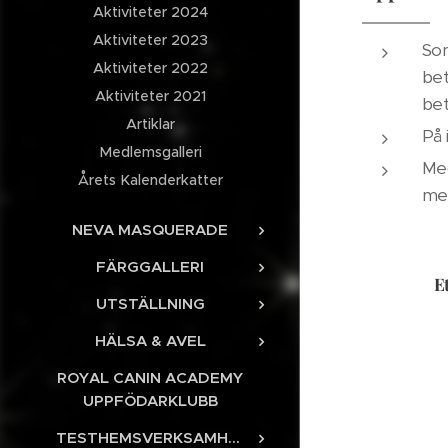
Aktiviteter 2024
Aktiviteter 2023
Som
Aktiviteter 2022
bet
Aktiviteter 2021
bet
Artiklar
På 
Medlemsgalleri
Med
Årets Kalenderkatter
me
NEVA MASQUERADE
FÄRGGALLERI
E
UTSTÄLLNING
HÄLSA & AVEL
ROYAL CANIN ACADEMY
UPPFÖDARKLUBB
TESTHEMSVERKSAMHET