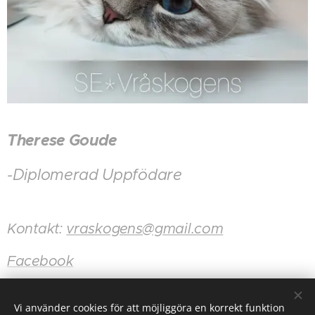
Therese Goude
-Diplomerad Uppfödare
Kontakt:
vraskogens@gmail.com
Facebook
Instagram
Vi använder cookies för att möjliggöra en korrekt funktion